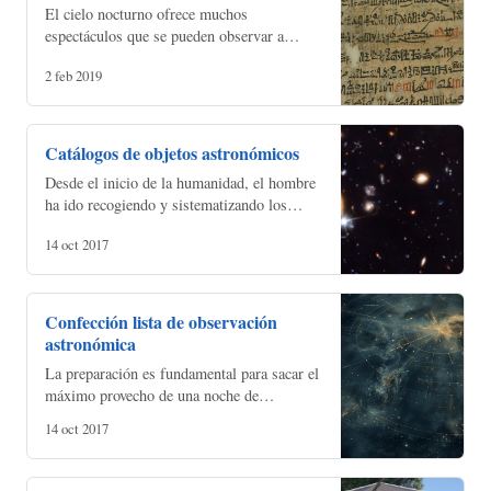
El cielo nocturno ofrece muchos
espectáculos que se pueden observar a
simple vista que nos pasan desapercibidos
2 feb 2019
en nuestra ajetreada vida moderna a pesar de
nuestros grandes con…
Catálogos de objetos astronómicos
Desde el inicio de la humanidad, el hombre
ha ido recogiendo y sistematizando los
diferentes objetos que se pueden observar en
14 oct 2017
el firmamento. Inicialmente, sólo aquellos
visible…
Confección lista de observación
astronómica
La preparación es fundamental para sacar el
máximo provecho de una noche de
observación. No hay nada más
14 oct 2017
decepcionante que estar con todo montado,
con una noche perfecta y no sa…