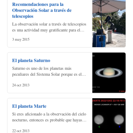
Recomendaciones para la
Observación Solar a través de
telescopios
La observación solar a través de telescopios
es una actividad muy gratificante para el
astrónomo aficionado. LA facilidad de
3 may 2015
localización del Sol y la no necesidad de
viajar lej…
El planeta Saturno
Saturno es uno de los planetas más
peculiares del Sistema Solar porque es el
único que dispone de un sistema de anillos
24 oct 2013
observable por cualquier astrónomo
aficionado. Al igual q…
El planeta Marte
Si eres aficionado a la observación del cielo
nocturno, entonces es probable que hayas
visto alguna vez a Marte, el brillante punto
22 oct 2013
rojo que aparece en el cielo durante