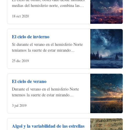
medias del hemisferio norte, combina las
últimas constelaciones de verano con las
18 oct 2020
grandes figuras de Andrómeda, Pegaso,
Casiopea y P…
El cielo de invierno
Si durante el verano en el hemisferio Norte
teníamos la suerte de estar mirando
directamente al centro de nuestra galaxia, en
25 dic 2019
invierno, por contra, estamos observando la
parte d…
El cielo de verano
Durante el verano en el hemisferio Norte
tenemos la suerte de estar mirando
directamente al centro de nuestra galaxia, la
3 jul 2019
Vía Láctea. Tras una estación, la Primavera,
marcada po…
Algol y la variabilidad de las estrellas