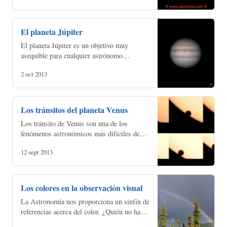
ciertas…
El planeta Júpiter
El planeta Júpiter es un objetivo muy
asequible para cualquier astrónomo
aficionado porque presenta una gran
2 oct 2013
luminosidad y diámetro aparente , sólo
superado por Venus. Es accesi…
Los tránsitos del planeta Venus
Los tránsito de Venus son una de los
fenómenos astronómicos más difíciles de
ver por su escasa ocurrencia. De media, se
12 sept 2013
produce un tránsito cada 125 años, con una
alta probabili…
Los colores en la observación visual
La Astronomía nos proporciona un sinfín de
referencias acerca del color. ¿Quién no ha
oído hablar de los agujeros negros o de las