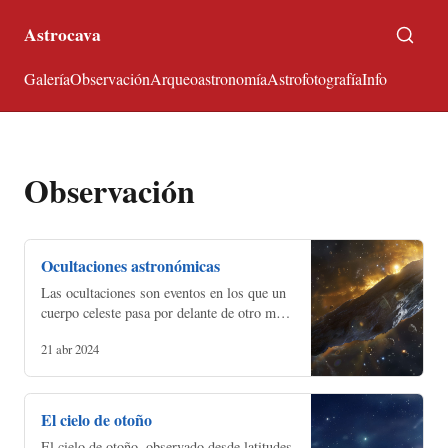
Astrocava
Galería
Observación
Arqueoastronomía
Astrofotografía
Info
Observación
Ocultaciones astronómicas
Las ocultaciones son eventos en los que un
cuerpo celeste pasa por delante de otro más
lejano y lo oculta temporalmente,
21 abr 2024
reduciendo o bloqueando parte de su luz. El
fenómeno es…
El cielo de otoño
El cielo de otoño, observado desde latitudes