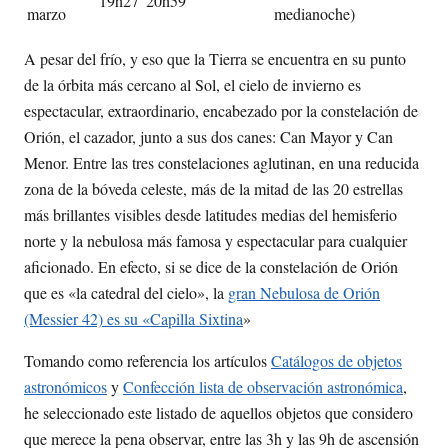
19h27'
20h59'
marzo
medianoche)
A pesar del frío, y eso que la Tierra se encuentra en su punto
de la órbita más cercano al Sol, el cielo de invierno es
espectacular, extraordinario, encabezado por la constelación de
Orión, el cazador, junto a sus dos canes: Can Mayor y Can
Menor. Entre las tres constelaciones aglutinan, en una reducida
zona de la bóveda celeste, más de la mitad de las 20 estrellas
más brillantes visibles desde latitudes medias del hemisferio
norte y la nebulosa más famosa y espectacular para cualquier
aficionado. En efecto, si se dice de la constelación de Orión
que es «la catedral del cielo», la
gran Nebulosa de Orión
(Messier 42) es su «Capilla Sixtina
»
Tomando como referencia los artículos
Catálogos de objetos
astronómicos
y
Confección lista de observación astronómica
,
he seleccionado este listado de aquellos objetos que considero
que merece la pena observar, entre las 3h y las 9h de ascensión