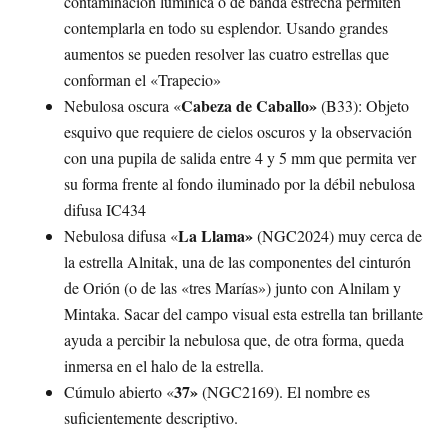
contaminación lumínica o de banda estrecha permiten
contemplarla en todo su esplendor. Usando grandes
aumentos se pueden resolver las cuatro estrellas que
conforman el «Trapecio»
Cabeza de Caballo»
Nebulosa oscura «
(B33): Objeto
esquivo que requiere de cielos oscuros y la observación
con una pupila de salida entre 4 y 5 mm que permita ver
su forma frente al fondo iluminado por la débil nebulosa
difusa IC434
La Llama»
Nebulosa difusa «
(NGC2024) muy cerca de
la estrella Alnitak, una de las componentes del cinturón
de Orión (o de las «tres Marías») junto con Alnilam y
Mintaka. Sacar del campo visual esta estrella tan brillante
ayuda a percibir la nebulosa que, de otra forma, queda
inmersa en el halo de la estrella.
37»
Cúmulo abierto «
(NGC2169). El nombre es
suficientemente descriptivo.