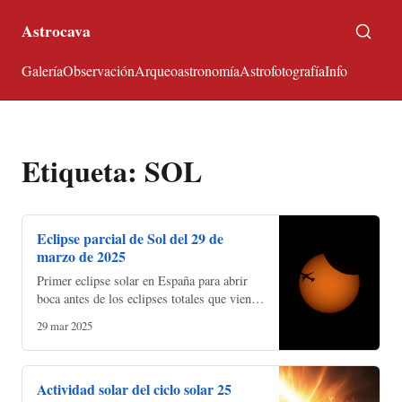
Astrocava
Galería
Observación
Arqueoastronomía
Astrofotografía
Info
Etiqueta: SOL
Eclipse parcial de Sol del 29 de
marzo de 2025
Primer eclipse solar en España para abrir
boca antes de los eclipses totales que vienen
en agosto de 2026 y 2027. Buena hora, sol
29 mar 2025
alto, cielo despejado después de semanas
interm…
Actividad solar del ciclo solar 25