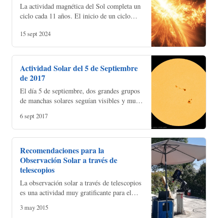
La actividad magnética del Sol completa un
ciclo cada 11 años. El inicio de un ciclo
solar se determina por su mínimo, que en el
15 sept 2024
caso del ciclo solar 25 comenzó en
diciembre de…
Actividad Solar del 5 de Septiembre
de 2017
El día 5 de septiembre, dos grandes grupos
de manchas solares seguían visibles y muy
bien posicionadas para poder observarlas,
6 sept 2017
incluso a simple vista (con los filtros
adecuados)…
Recomendaciones para la
Observación Solar a través de
telescopios
La observación solar a través de telescopios
es una actividad muy gratificante para el
astrónomo aficionado. LA facilidad de
3 may 2015
localización del Sol y la no necesidad de