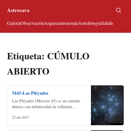
Astrocava
Galería
Observación
Arqueoastronomía
Astrofotografía
Info
Etiqueta: CÚMULO
ABIERTO
M45-Las Pléyades
Las Pléyades (Messier 45) es un cúmulo
abierto con nebulosidad de reflexión
asociada en la constelación de Tauro
22 abr 2017