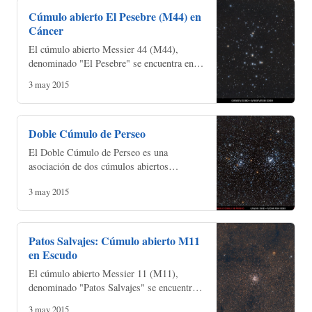
Cúmulo abierto El Pesebre (M44) en
Cáncer
El cúmulo abierto Messier 44 (M44),
denominado "El Pesebre" se encuentra en la
constelación de Cáncer. También está
3 may 2015
catalogado como NGC2632. * Exposición:
15x600s * Fecha adquis…
Doble Cúmulo de Perseo
El Doble Cúmulo de Perseo es una
asociación de dos cúmulos abiertos
(NGC884 y NGC869) en la constelación de
3 may 2015
Perseo * Exposición: 78x480s * Fecha
adquisición: 22/11/2008 * Equipo…
Patos Salvajes: Cúmulo abierto M11
en Escudo
El cúmulo abierto Messier 11 (M11),
denominado "Patos Salvajes" se encuentra
en la constelación de Escudo. Es un objeto
3 may 2015