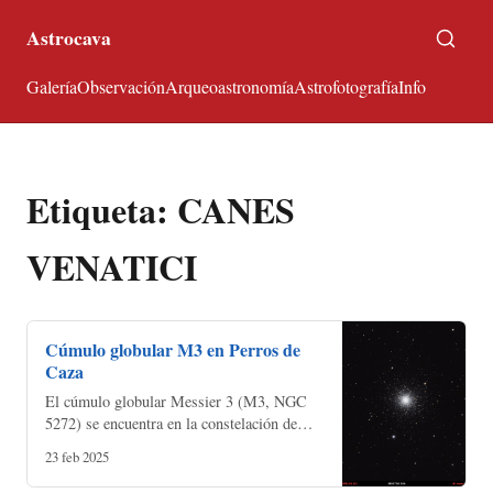
Astrocava
Galería
Observación
Arqueoastronomía
Astrofotografía
Info
Etiqueta: CANES
VENATICI
Cúmulo globular M3 en Perros de
Caza
El cúmulo globular Messier 3 (M3, NGC
5272) se encuentra en la constelación de
Perros de Caza (Canes venatici). *
23 feb 2025
Exposición: 750 x 10s * Fecha de
adquisición: 4 al 7 de febrero…