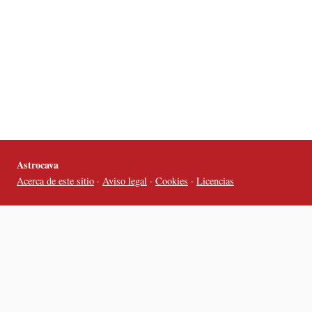
Astrocava
Acerca de este sitio
·
Aviso legal
·
Cookies
·
Licencias