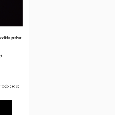
 podido grabar
0)
 todo eso se