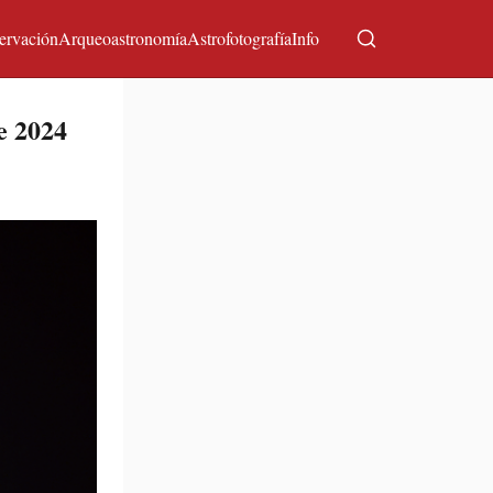
ervación
Arqueoastronomía
Astrofotografía
Info
e 2024