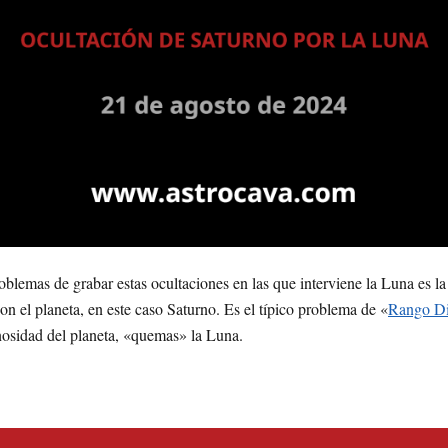
blemas de grabar estas ocultaciones en las que interviene la Luna es la
n el planeta, en este caso Saturno. Es el típico problema de «
Rango D
nosidad del planeta, «quemas» la Luna.