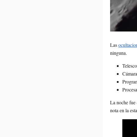
Las
ocultacio
ninguna.
Telesco
Cámar
Program
Procesa
La noche fue 
nota en la est