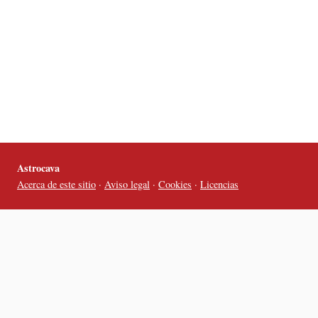
Astrocava
Acerca de este sitio
·
Aviso legal
·
Cookies
·
Licencias